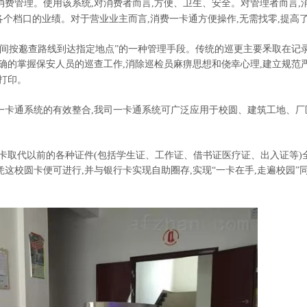
费管理。使用该系统,对消费者而言,方便、卫生、安全。对管理者而言,
各个档口的业绩。对于营业业主而言,消费一卡通方便操作,无需找零,提高
时间按邈查路线到达指定地点”的一种管理手段。传统的巡更主要釆取在记
确的掌握保安人员的巡查工作,消除巡检员麻痹思想和侥幸心理,建立规范严
打印。
一卡通系统的有效整合,我司一卡通系统可广泛应用于校圆、建筑工地、厂
卡取代以前的各种证件(包括学生证、工作证、借书证医疗证、出入证等)
这校圆卡便可进行,并与银行卡实现自助圈存,实现“一卡在手,走遍校园”