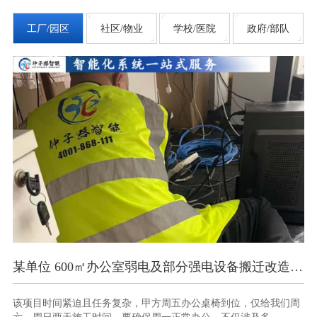
工厂/园区
社区/物业
学校/医院
政府/部队
某单位 600㎡办公室弱电及部分强电设备搬迁改造项目
南京某部办公楼智能化弱
，甲方周五办公桌椅到位，仅给我们周
此项目时间紧、任务重，10 天
保周一正常办公。不仅涉及多...
与调试，且需确保各系统间无缝衔