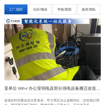
工厂/园区
社区/物业
学校/医院
政府/部队
某单位 600㎡办公室弱电及部分强电设备搬迁改造项目
南京某部办公楼智能化弱电项目
公桌椅到位，仅给我们周
此项目时间紧、任务重，10 天内要完成多种
。不仅涉及多...
与调试，且需确保各系统间无缝衔接。同时，因办