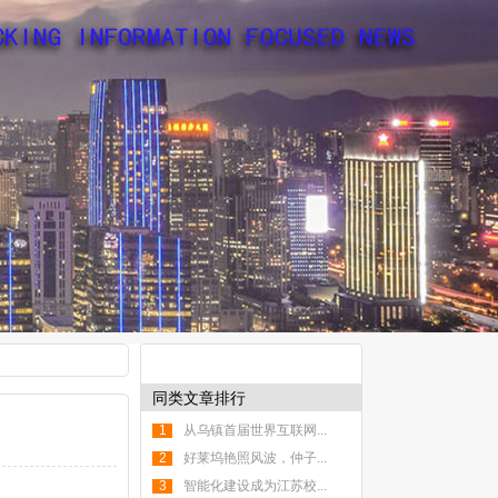
同类文章排行
1
从乌镇首届世界互联网...
2
好莱坞艳照风波，仲子...
3
智能化建设成为江苏校...