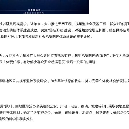
难以满足现实需求。近年来，大力推进天网工程、视频监控全覆盖工程，群众对这项
会治安防控体系建设成效。实施“雪亮工程”建设，对视频监控增点扩面，整合网络信
联网+”环境下加强和创新社会治安防控体系建设的重要途径。
边，发动社会力量和广大群众共同监看视频监控，筑牢治安防控的“篱笆”，不仅为群
和主体责任感，有效解决群众安全感满意度“最后一公里”的问题。
薄弱地区公共视频监控系统建设，加大基础信息的收集，努力完善立体化社会治安防
实用”原则，由地区综治办牵头组织公安、广电、电信、移动、城建等部门采取实地查
进行整体规划，确定了各监控点位、光缆、传输设备、汇聚点、线路走向，确保点位
建设的科学性和实效性。