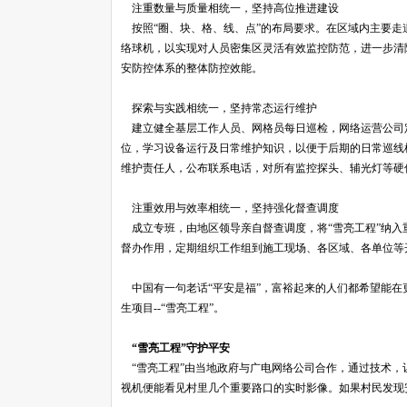
注重数量与质量相统一，坚持高位推进建设
按照“圈、块、格、线、点”的布局要求。在区域内主要走
络球机，以实现对人员密集区灵活有效监控防范，进一步清
安防控体系的整体防控效能。
探索与实践相统一，坚持常态运行维护
建立健全基层工作人员、网格员每日巡检，网络运营公司
位，学习设备运行及日常维护知识，以便于后期的日常巡线
维护责任人，公布联系电话，对所有监控探头、辅光灯等硬
注重效用与效率相统一，坚持强化督查调度
成立专班，由地区领导亲自督查调度，将“雪亮工程”纳入
督办作用，定期组织工作组到施工现场、各区域、各单位等
中国有一句老话“平安是福”，富裕起来的人们都希望能在
生项目--“雪亮工程”。
“雪亮工程”守护平安
“雪亮工程”由当地政府与广电网络公司合作，通过技术，
视机便能看见村里几个重要路口的实时影像。如果村民发现