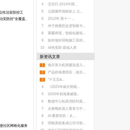
4
北京行-2014中国...
5
公园爆炸地铁砍人 公...
众性治安防控工
6
2012年 第十一 ...
治安防控“全覆盖、
7
仲子路携您走进智能卡...
8
雾霾再现，智能化建筑...
9
如何做好弱电施工前的...
10
绿色安防 造福人类
新资讯文章
1
南京算力机房建设进入...
2
产品价格透明后，南京...
3
"十五五&...
4
《2025年南京智能...
5
2026年初海康威视...
6
数据中心机房消防到底...
7
从春晚机器人看算力中...
8
AI 重塑安防：从 ...
9
弱电系统集成公司与智...
，使社区网格化服务