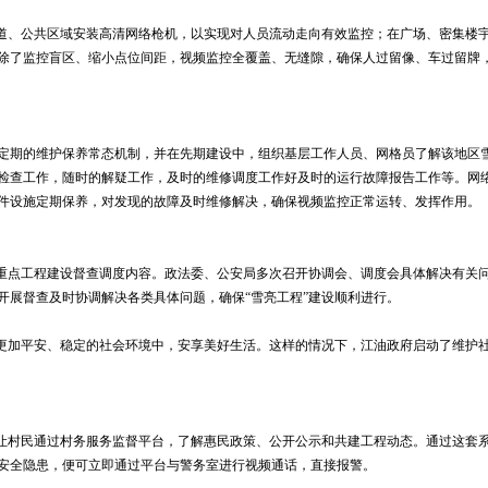
道、公共区域安装高清网络枪机，以实现对人员流动走向有效监控；在广场、密集楼
除了监控盲区、缩小点位间距，视频监控全覆盖、无缝隙，确保人过留像、车过留牌
定期的维护保养常态机制，并在先期建设中，组织基层工作人员、网格员了解该地区
检查工作，随时的解疑工作，及时的维修调度工作好及时的运行故障报告工作等。网
件设施定期保养，对发现的故障及时维修解决，确保视频监控正常运转、发挥作用。
重点工程建设督查调度内容。政法委、公安局多次召开协调会、调度会具体解决有关
开展督查及时协调解决各类具体问题，确保“雪亮工程”建设顺利进行。
更加平安、稳定的社会环境中，安享美好生活。这样的情况下，江油政府启动了维护
让村民通过村务服务监督平台，了解惠民政策、公开公示和共建工程动态。通过这套
安全隐患，便可立即通过平台与警务室进行视频通话，直接报警。