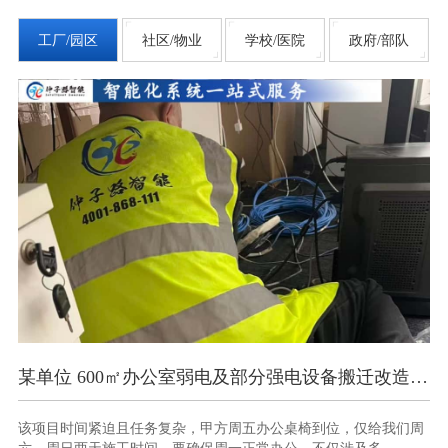
工厂/园区
社区/物业
学校/医院
政府/部队
某单位 600㎡办公室弱电及部分强电设备搬迁改造项目
南
该项目时间紧迫且任务复杂，甲方周五办公桌椅到位，仅给我们周
此
六、周日两天施工时间，要确保周一正常办公。不仅涉及多...
与