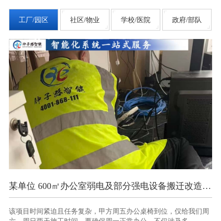
工厂/园区
社区/物业
学校/医院
政府/部队
某单位 600㎡办公室弱电及部分强电设备搬迁改造项目
南京某部办公楼智能化弱
，甲方周五办公桌椅到位，仅给我们周
此项目时间紧、任务重，10 天
保周一正常办公。不仅涉及多...
与调试，且需确保各系统间无缝衔